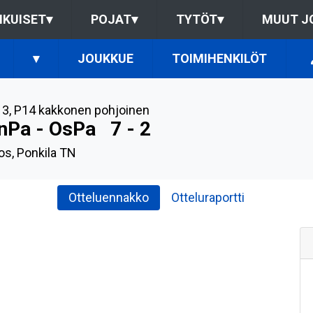
IKUISET
▾
POJAT
▾
TYTÖT
▾
MUUT J
▾
JOUKKUE
TOIMIHENKILÖT
13
,
P14 kakkonen pohjoinen
nPa - OsPa
7 - 2
s, Ponkila TN
Otteluennakko
Otteluraportti