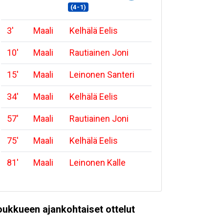
(4-1)
3
'
Maali
Kelhälä Eelis
10
'
Maali
Rautiainen Joni
15
'
Maali
Leinonen Santeri
34
'
Maali
Kelhälä Eelis
57
'
Maali
Rautiainen Joni
75
'
Maali
Kelhälä Eelis
81
'
Maali
Leinonen Kalle
oukkueen ajankohtaiset ottelut