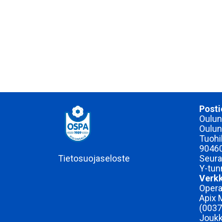
Posti
Ouluns
Oulun
Tuohi
9046
Tietosuojaseloste
Seura
Y-tu
Verkk
Opera
Apix 
(003
Joukk