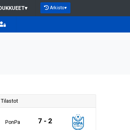
Arkisto
▾
OUKKUEET
▾
Tilastot
7 - 2
PonPa