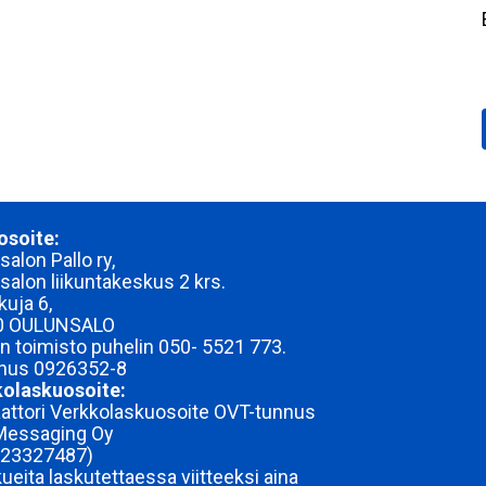
osoite:
alon Pallo ry,
salon liikuntakeskus 2 krs.
kuja 6,
0 OULUNSALO
n toimisto puhelin 050- 5521 773.
nnus
0926352-8
olaskuosoite:
attori Verkkolaskuosoite OVT-tunnus
Messaging Oy
723327487)
ueita laskutettaessa viitteeksi aina