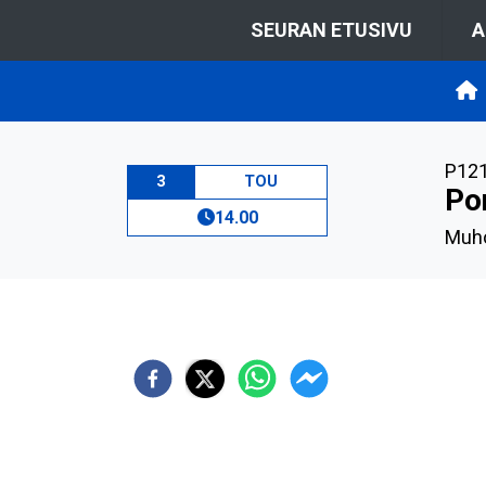
SEURAN ETUSIVU
A
P12
3
TOU
Po
14.00
Muho