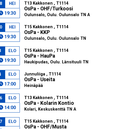
T13 Kakkonen , T1114
8
HEI
OsPa - OHF/Turkoosi
19:30
Oulunsalo, Oulu. Oulunsalo TN A
T15 Kakkonen , T1114
0
HEI
OsPa - KKP
19:30
Oulunsalo, Oulu. Oulunsalo TN
T15 Kakkonen , T1114
3
ELO
OsPa - HauPa
19:30
Haukipudas, Oulu. Länsituuli TN
Junnuliiga , T1114
4
ELO
OsPa - Useita
17:00
Heinäpää
T13 Kakkonen , T1114
6
ELO
OsPa - Kolarin Kontio
14:00
Kolari, Keskuskenttä TN A
T15 Kakkonen , T1114
7
ELO
OsPa - OHF/Musta