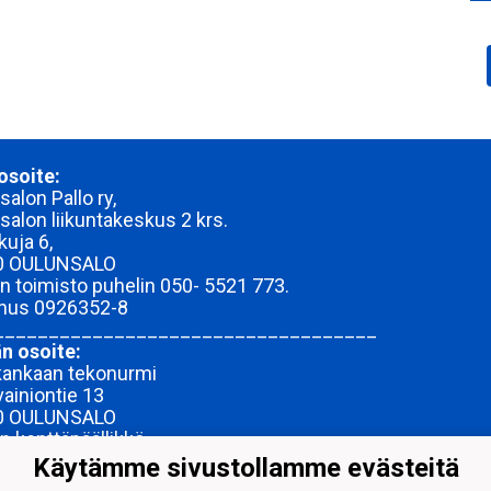
osoite:
alon Pallo ry,
salon liikuntakeskus 2 krs.
kuja 6,
0 OULUNSALO
n toimisto puhelin 050- 5521 773.
nnus
0926352-8
___________________________________
n osoite:
kankaan tekonurmi
vainiontie 13
0 OULUNSALO
n kenttäpäällikkö
 Paalanen 040-1633 397
Käytämme sivustollamme evästeitä
n turvallisuusjaoksen päällikkö