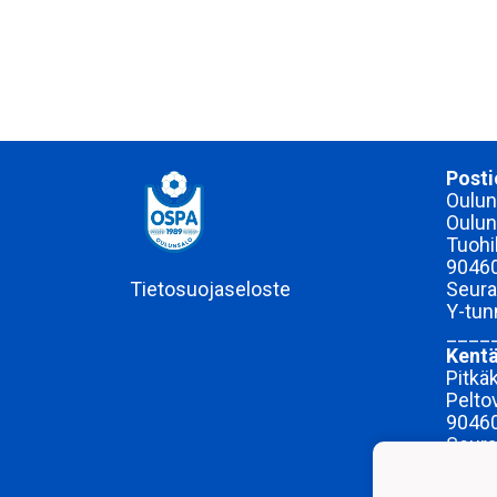
Posti
Ouluns
Oulun
Tuohi
9046
Tietosuojaseloste
Seura
Y-tu
____
Kentä
Pitkä
Pelto
9046
Seura
Jarmo
Seura