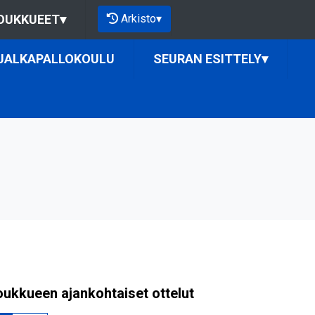
Arkisto
▾
OUKKUEET
▾
JALKAPALLOKOULU
SEURAN ESITTELY
▾
oukkueen ajankohtaiset ottelut