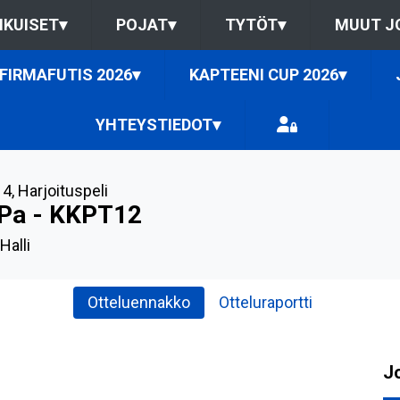
IKUISET
▾
POJAT
▾
TYTÖT
▾
MUUT J
FIRMAFUTIS 2026
▾
KAPTEENI CUP 2026
▾
YHTEYSTIEDOT
▾
14
,
Harjoituspeli
Pa - KKPT12
Halli
Otteluennakko
Otteluraportti
J