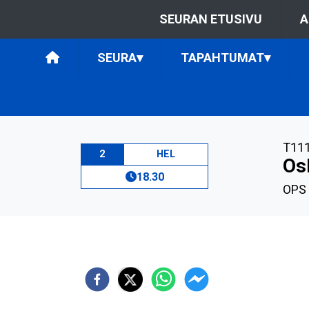
SEURAN ETUSIVU
A
SEURA
▾
TAPAHTUMAT
▾
T11
2
HEL
Os
18.30
OPS 