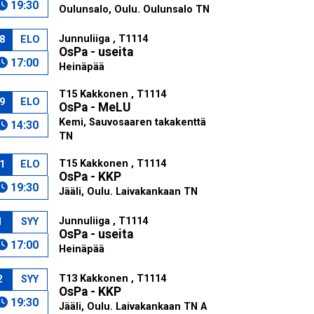
19:30
Oulunsalo, Oulu. Oulunsalo TN
Junnuliiga , T1114
8
ELO
OsPa - useita
17:00
Heinäpää
T15 Kakkonen , T1114
9
ELO
OsPa - MeLU
Kemi, Sauvosaaren takakenttä
14:30
TN
T15 Kakkonen , T1114
1
ELO
OsPa - KKP
19:30
Jääli, Oulu. Laivakankaan TN
Junnuliiga , T1114
1
SYY
OsPa - useita
17:00
Heinäpää
T13 Kakkonen , T1114
2
SYY
OsPa - KKP
19:30
Jääli, Oulu. Laivakankaan TN A