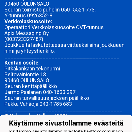
90460 OULUNSALO
Seuran toimisto puhelin 050- 5521 773.
Y-tunnus
0926352-8
Verkkolaskuosoite:
Operaattori Verkkolaskuosoite OVT-tunnus
Apix Messaging Oy
(003723327487)
Joukkueita laskutettaessa viitteeksi aina joukkueen
nimi ja yhteyshenkilö.
_______________________________________
Kentän osoite:
Pitkäkankaan tekonurmi
Peltovainiontie 13
90460 OULUNSALO
Seuran kenttäpäällikkö
Jarmo Paalanen 040-1633 397
Seuran turvallisuusjaoksen päällikkö
Pekka Vähäoja 040-1785 683
________________________________________
© Oulunsalon Pallo ry 2023-
Käytämme sivustollamme evästeitä
ME OLEMME OSPA YHDESSÄ.
Käytämme sivustollamme evästeitä käyttökokemuksen