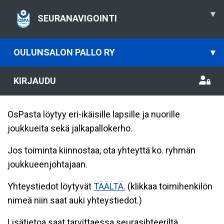
▾
SEURANAVIGOINTI
OULUNSALON PALLO RY
▾
KIRJAUDU
OsPasta löytyy eri-ikäisille lapsille ja nuorille
joukkueita sekä jalkapallokerho.
Jos toiminta kiinnostaa, ota yhteyttä ko. ryhmän
joukkueenjohtajaan.
Yhteystiedot löytyvät
TÄÄLTÄ.
(klikkaa toimihenkilön
nimeä niin saat auki yhteystiedot.)
Lisätietoa saat tarvittaessa seurasihteeriltä