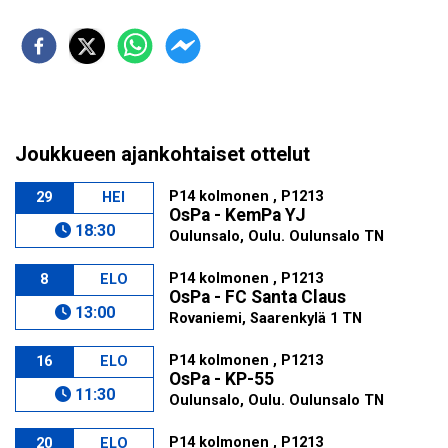
Joukkueen ajankohtaiset ottelut
P14 kolmonen , P1213
29
HEI
OsPa - KemPa YJ
18:30
Oulunsalo, Oulu. Oulunsalo TN
P14 kolmonen , P1213
8
ELO
OsPa - FC Santa Claus
13:00
Rovaniemi, Saarenkylä 1 TN
P14 kolmonen , P1213
16
ELO
OsPa - KP-55
11:30
Oulunsalo, Oulu. Oulunsalo TN
P14 kolmonen , P1213
20
ELO