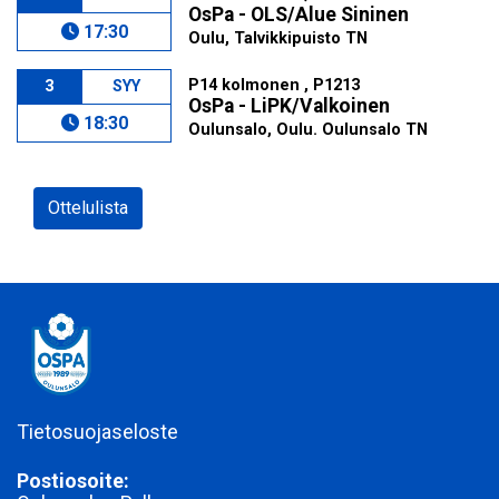
OsPa - OLS/Alue Sininen
17:30
Oulu, Talvikkipuisto TN
P14 kolmonen , P1213
3
SYY
OsPa - LiPK/Valkoinen
18:30
Oulunsalo, Oulu. Oulunsalo TN
Ottelulista
Tietosuojaseloste
Postiosoite: