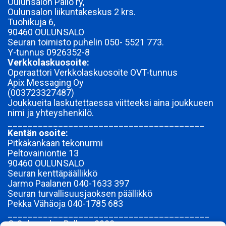
Oulunsalon Pallo ry,
Oulunsalon liikuntakeskus 2 krs.
Tuohikuja 6,
90460 OULUNSALO
Seuran toimisto puhelin 050- 5521 773.
Y-tunnus
0926352-8
Verkkolaskuosoite:
Operaattori Verkkolaskuosoite OVT-tunnus
Apix Messaging Oy
(003723327487)
Joukkueita laskutettaessa viitteeksi aina joukkueen
nimi ja yhteyshenkilö.
_______________________________________
Kentän osoite:
Pitkäkankaan tekonurmi
Peltovainiontie 13
90460 OULUNSALO
Seuran kenttäpäällikkö
Jarmo Paalanen 040-1633 397
Seuran turvallisuusjaoksen päällikkö
Pekka Vähäoja 040-1785 683
________________________________________
© Oulunsalon Pallo ry 2023-