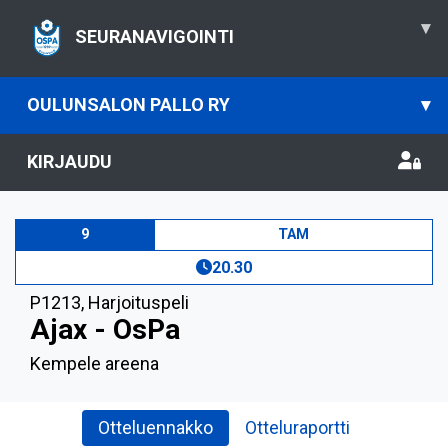
▾
SEURANAVIGOINTI
OULUNSALON PALLO RY
▾
KIRJAUDU
9
TAM
20.30
P1213
,
Harjoituspeli
Ajax - OsPa
Kempele areena
Otteluennakko
Otteluraportti