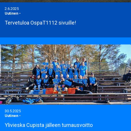
2.6.2025
Uutinen
-
Tervetuloa OspaT1112 sivuille!
30.5.2025
Uutinen
-
Ylivieska Cupista jälleen turnausvoitto