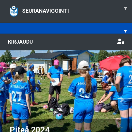
▾
SEURANAVIGOINTI
▾
KIRJAUDU
Previous
Nex
Peliasut