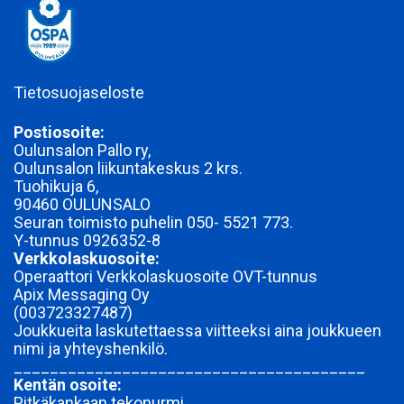
Tietosuojaseloste
Postiosoite:
Oulunsalon Pallo ry,
Oulunsalon liikuntakeskus 2 krs.
Tuohikuja 6,
90460 OULUNSALO
Seuran toimisto puhelin 050- 5521 773.
Y-tunnus
0926352-8
Verkkolaskuosoite:
Operaattori Verkkolaskuosoite OVT-tunnus
Apix Messaging Oy
(003723327487)
Joukkueita laskutettaessa viitteeksi aina joukkueen
nimi ja yhteyshenkilö.
_______________________________________
Kentän osoite:
Pitkäkankaan tekonurmi