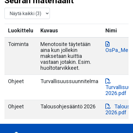
Seuran materiaalit
Luokittelu
Kuvaus
Nimi
Toiminta
Menotosite täytetään
aina kun jollekin
OsPa_Menot
maksetaan kuittia
vastaan jotakin. Esim.
huoltotarvikkeet.
Ohjeet
Turvallisuussuunnitelma
Turvallisu
2026.pdf
Ohjeet
Talousohjesääntö 2026
Talouso
2026.pdf